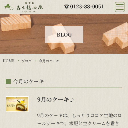
HOME
おすすめ商品
おすすめ商品一覧
BLOG
かりんとう饅頭
ながぬまふ輪っと
夕日の郷の
あかねいろマドレーヌ
HOME
ブログ
今月のケーキ
石狩大平野
雪の街
今月のケーキ
長沼メークイン
石狩だより
お菓子な日記
9月のケーキ♪
会社概要
商品購入の注意事項等
9月のケーキは、しっとりココア生地のロ
ご注文方法について
ールケーキで、求肥と生クリームを巻き