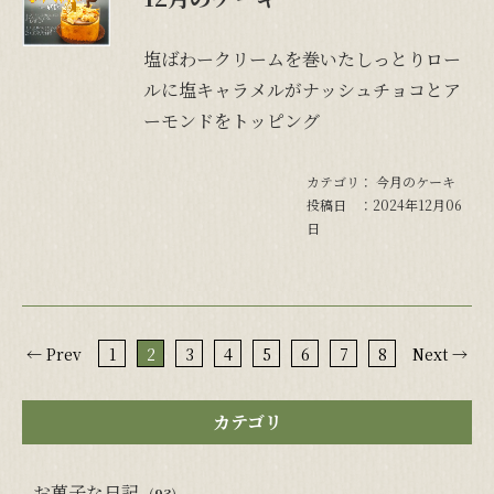
塩ばわークリームを巻いたしっとりロー
ルに塩キャラメルがナッシュチョコとア
ーモンドをトッピング
カテゴリ：
今月のケーキ
投稿日 ：2024年12月06
日
← Prev
1
2
3
4
5
6
7
8
Next →
カテゴリ
お菓子な日記
(93)