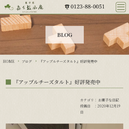
HOME
おすすめ商品
おすすめ商品一覧
BLOG
かりんとう饅頭
ながぬまふ輪っと
夕日の郷の
あかねいろマドレーヌ
HOME
ブログ
『アップルチーズタルト』好評発売中
石狩大平野
雪の街
『アップルチーズタルト』好評発売中
長沼メークイン
石狩だより
お菓子な日記
カテゴリ：
お菓子な日記
投稿日 ：2020年12月19
会社概要
日
商品購入の注意事項等
ご注文方法について