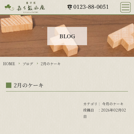
HOME
おすすめ商品
おすすめ商品一覧
BLOG
かりんとう饅頭
ながぬまふ輪っと
夕日の郷の
あかねいろマドレーヌ
HOME
ブログ
2月のケーキ
石狩大平野
雪の街
2月のケーキ
長沼メークイン
石狩だより
お菓子な日記
カテゴリ：
今月のケーキ
投稿日 ：2026年02月02
会社概要
日
商品購入の注意事項等
ご注文方法について