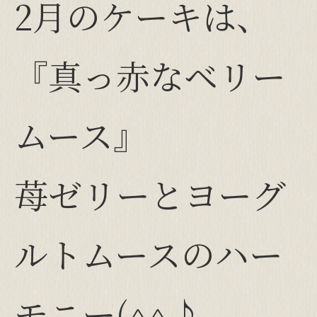
2月のケーキは、
お支払い方法
送料について
代引き手数料について
『真っ赤なベリー
運営者情報
特定商取引法
個人情報保護方針
ムース』
苺ゼリーとヨーグ
ルトムースのハー
モニー(^^♪
閉じる