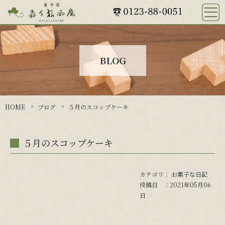
HOME
おすすめ商品
おすすめ商品一覧
BLOG
かりんとう饅頭
ながぬまふ輪っと
夕日の郷の
あかねいろマドレーヌ
HOME
ブログ
５月のスコップケーキ
石狩大平野
雪の街
５月のスコップケーキ
長沼メークイン
石狩だより
お菓子な日記
カテゴリ：
お菓子な日記
投稿日 ：2021年05月06
会社概要
日
商品購入の注意事項等
ご注文方法について